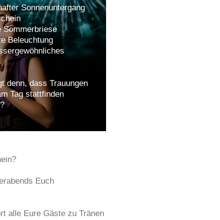
hafter Sonnenuntergang
schein
e Sommerbriese
te Beleuchtung
ussergewöhnliches
s
t denn, dass Trauungen
m Tag stattfinden
?
hein?
erabends Euch
rt alle Eure Gäste zu Tränen