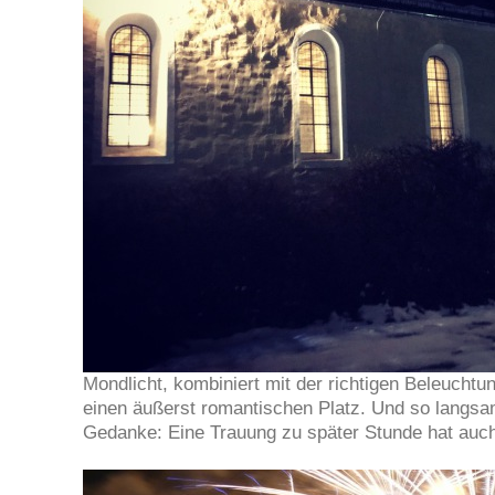
Mondlicht, kombiniert mit der richtigen Beleucht
einen äußerst romantischen Platz. Und so langsam
Gedanke: Eine Trauung zu später Stunde hat auch