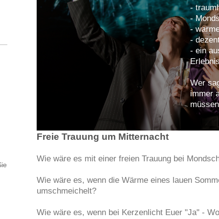
- traum
- Mond
- warm
- dezen
- ein a
Erlebni
Wer sag
immer a
müssen
Freie Trauung um Mitternacht
Wie wäre es mit einer freien Trauung bei Mondsc
Sie
Wie wäre es, wenn die Wärme eines lauen Somm
umschmeichelt?
Wie wäre es, wenn bei Kerzenlicht Euer "Ja" - Wo