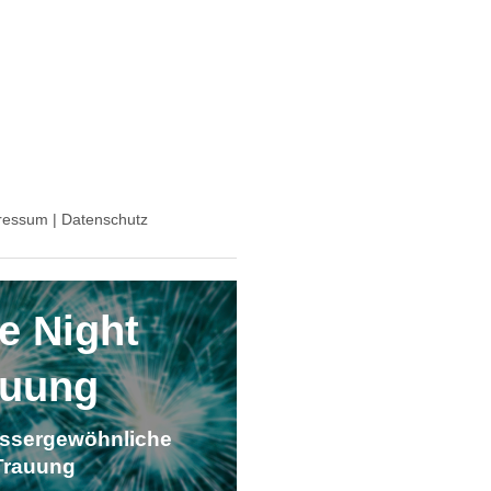
ressum | Datenschutz
e Night
auung
ussergewöhnliche
 Trauung