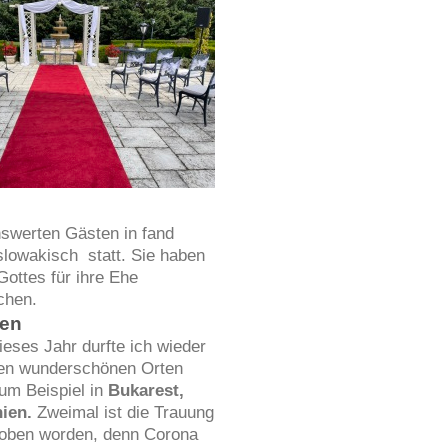
enswerten Gästen in fand
slowakisch statt. Sie haben
ottes für ihre Ehe
chen.
ien
ieses Jahr durfte ich wieder
len wunderschönen Orten
Zum Beispiel in
Bukarest,
ien.
Zweimal ist die Trauung
oben worden, denn Corona