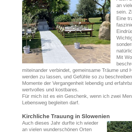
an vie
sein. 
Eine tr
faszini
Eindrüc
Wichtig
sondern
natürli
Mit Wo
beschr
miteinander verbindet, gemeinsame Träume und Ho
werden zu lassen, und Gefühle so zu beschreibe
Momente der Vergangenheit lebendig und erfahrba
wertvolles und kostbares.
Für mich ist es ein Geschenk, wenn ich zwei Me
Lebensweg begleiten darf.
Kirchliche Trauung in Slowenien
Auch dieses Jahr durfte ich wieder
an vielen wunderschönen Orten