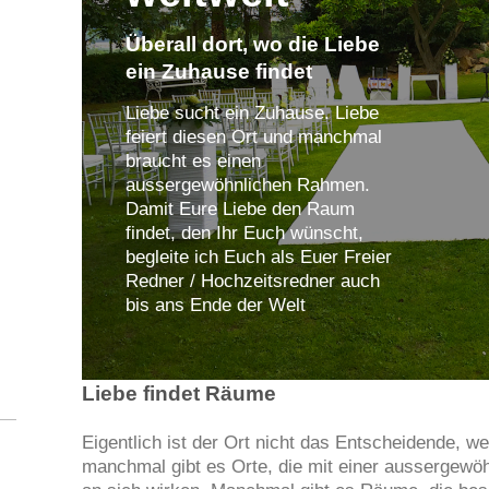
Überall dort, wo die Liebe
ein Zuhause findet
Liebe sucht ein Zuhause. Liebe
feiert diesen Ort und manchmal
braucht es einen
aussergewöhnlichen Rahmen.
Damit Eure Liebe den Raum
findet, den Ihr Euch wünscht,
begleite ich Euch als Euer Freier
Redner / Hochzeitsredner auch
bis ans Ende der Welt
Liebe findet Räume
Eigentlich ist der Ort nicht das Entscheidende, w
manchmal gibt es Orte, die mit einer aussergewö