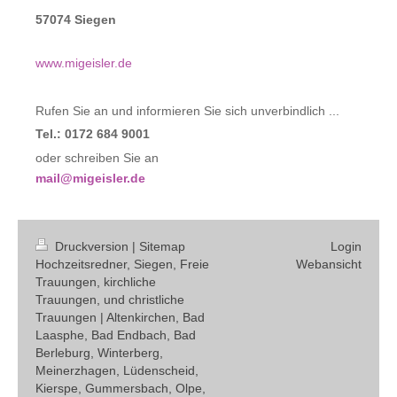
57074 Siegen
www.migeisler.de
Rufen Sie an und informieren Sie sich unverbindlich ...
Tel.: 0172 684 9001
oder schreiben Sie an
mail@migeisler.de
Druckversion
|
Sitemap
Login
Hochzeitsredner, Siegen, Freie
Webansicht
Trauungen, kirchliche
Trauungen, und christliche
Trauungen | Altenkirchen, Bad
Laasphe, Bad Endbach, Bad
Berleburg, Winterberg,
Meinerzhagen, Lüdenscheid,
Kierspe, Gummersbach, Olpe,